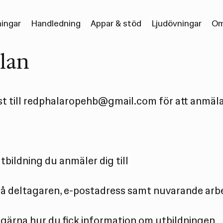
ningar
Handledning
Appar & stöd
Ljudövningar
Om
lan
t till
redphalaropehb@gmail.com
för att anmäla 
tbildning du anmäler dig till
 deltagaren, e-postadress samt nuvarande arb
 gärna hur du fick information om utbildningen