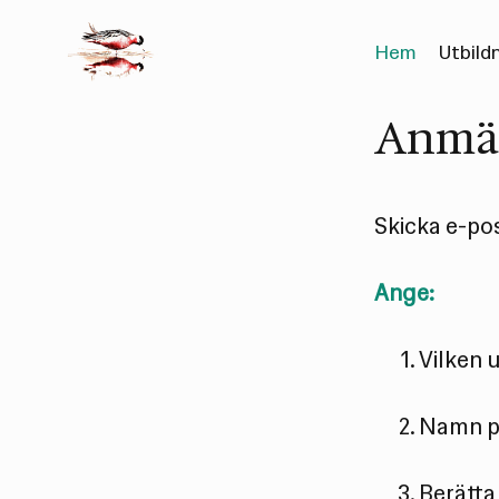
Hem
Utbild
Anmä
Skicka e-pos
Ange:
Vilken u
Namn på
Berätta