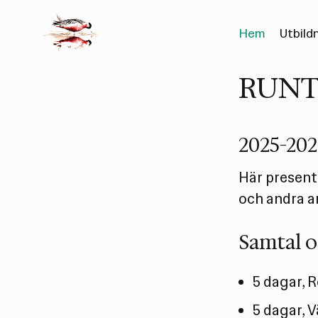
Hem
Utbild
RUNT
2025-20
Här present
och andra a
Samtal o
5 dagar, 
5 dagar, 