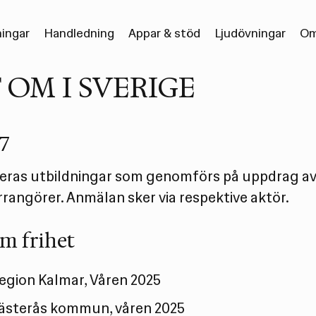
ningar
Handledning
Appar & stöd
Ljudövningar
Om
 OM I SVERIGE
27
eras utbildningar som genomförs på uppdrag av
rrangörer. Anmälan sker via respektive aktör.
m frihet
Region Kalmar, Våren 2025
Västerås kommun, våren 2025