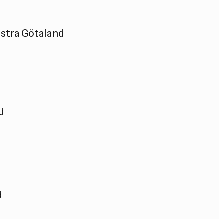
ästra Götaland
d
d