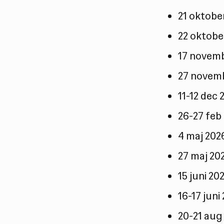
21 oktobe
22 oktobe
17 novemb
27 novem
11-12 dec
26-27 feb
4 maj 202
27 maj 20
15 juni 2
16-17 jun
20-21 aug