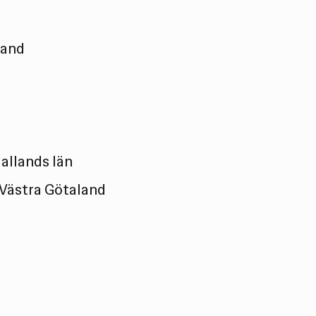
land
r
allands län
 Västra Götaland