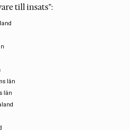
e till insats”:
aland
än
n
ms län
s län
aland
d